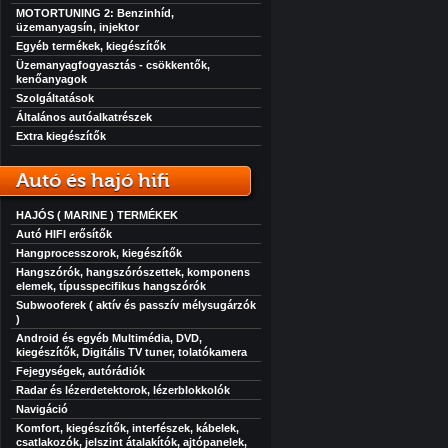
MOTORTUNING 2: Benzinhíd,
üzemanyagsín, injektor
Egyéb termékek, kiegészítők
Üzemanyagfogyasztás - csökkentők,
kenőanyagok
Szolgáltatások
Általános autóalkatrészek
Extra kiegészítők
Autó és hajó hifi
HAJÓS ( MARINE ) TERMÉKEK
Autó HIFI erősítők
Hangprocesszorok, kiegészítők
Hangszórók, hangszórószettek, komponens
elemek, típusspecifikus hangszórók
Subwooferek ( aktív és passzív mélysugárzók
)
Android és egyéb Multimédia, DVD,
kiegészítők, Digitális TV tuner, tolatókamera
Fejegységek, autórádiók
Radar és lézerdetektorok, lézerblokkolók
Navigáció
Komfort, kiegészítők, interfészek, kábelek,
csatlakozók, jelszint átalakítók, ajtópanelek,