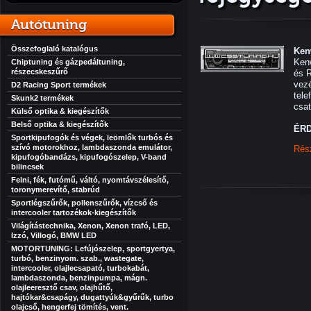
Autótuning
Összefoglaló katalógus
Ken
Ken
Chiptuning és gázpedáltuning,
részecskeszűrő
és R
vezé
D2 Racing Sport termékek
tele
Skunk2 termékek
csat
Külső optika & kiegészítők
Belső optika & kiegészítők
ÉRD
Sportkipufogók és végek, leömlők turbós és
szívó motorokhoz, lambdaszonda emulátor,
Rés
kipufogóbandázs, kipufogószelep, V-band
bilincsek
Felni, fék, futómű, váltó, nyomtávszélesítő,
toronymerevítő, stabrúd
Sportlégszűrők, pollenszűrők, vízcső és
intercooler tartozékok-kiegészítők
Világítástechnika, Xenon, Xenon trafó, LED,
Izzó, Villogó, BMW LED
MOTORTUNING: Lefújószelep, sportgyertya,
turbó, benzinyom. szab., wastegate,
intercooler, olajlecsapató, turbokabát,
lambdaszonda, benzinpumpa, mágn.
olajleeresztő csav, olajhűtő,
hajtókar&csapágy, dugattyúk&gyűrűk, turbo
olajcső, hengerfej tömítés, vent.