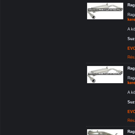
Rag
Rag
ker
A kö
Suz
EVO
Rés
Rag
Rag
ker
A kö
Suz
EVO
Rés
Rag