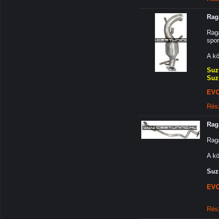
Rag
Raga
spor
A kö
Suz
Suz
EVO
Rés
Rag
Rag
A kö
Suz
EVO
Rés