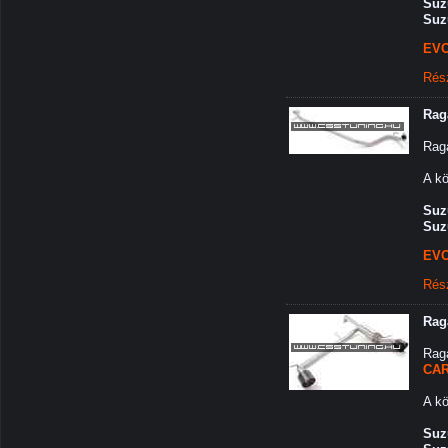
Suzu
Suz
EVO
Rés
Rag
Rag
A kö
Suzu
Suz
EVO
Rés
Rag
Rag
CAR
A kö
Suzu