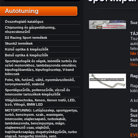
Autótuning
Összefoglaló katalógus
Suz
Chiptuning és gázpedáltuning,
részecskeszűrő
TÁ
D2 Racing Sport termékek
Tisz
autó
Skunk2 termékek
fels
Külső optika & kiegészítők
Ide
Belső optika & kiegészítők
kérh
Sportkipufogók és végek, leömlők turbós és
Rés
szívó motorokhoz, lambdaszonda emulátor,
kipufogóbandázs, kipufogószelep, V-band
bilincsek
Rag
Felni, fék, futómű, váltó, nyomtávszélesítő,
toronymerevítő, stabrúd
Raga
Sportlégszűrők, pollenszűrők, vízcső és
kiikt
intercooler tartozékok-kiegészítők
Világítástechnika, Xenon, Xenon trafó, LED,
A kö
Izzó, Villogó, BMW LED
Suz
MOTORTUNING: Lefújószelep, sportgyertya,
turbó, benzinyom. szab., wastegate,
Suz
intercooler, olajlecsapató, turbokabát,
Suz
lambdaszonda, benzinpumpa, mágn.
Suzu
olajleeresztő csav, olajhűtő,
hajtókar&csapágy, dugattyúk&gyűrűk, turbo
EVO
olajcső, hengerfej tömítés, vent.