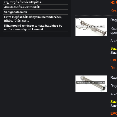
zaj, rezgés és hőcsillapítás...
H2 
Akkuk-töltők-elektronikák
Rés
Szolgáltatásaink
Extra kiegészítők, kényelmi berendezések,
Rag
hűtés, fűtés, stb...
Kihangosító rendszer turistajáratokhoz és
Raga
autós menetrögzítő kamerák
spor
A kö
Suz
Suz
EVO
Rés
Rag
Raga
A kö
Suz
Suz
EVO