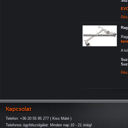
Suz
EVO
Rés
Rag
Rag
ker
A kö
Suzu
Suz
Rés
Kapcsolat
Telefon: +36 20 55 85 277 ( Kiss Máté )
Telefonos ügyfélszolgálat: Minden nap 10 - 21 óráig!