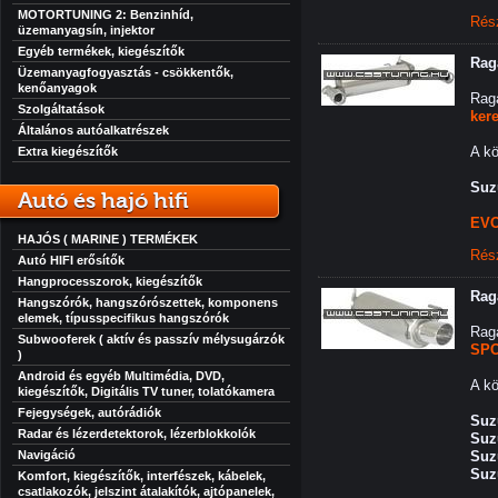
MOTORTUNING 2: Benzinhíd,
Rés
üzemanyagsín, injektor
Egyéb termékek, kiegészítők
Rag
Üzemanyagfogyasztás - csökkentők,
kenőanyagok
Rag
Szolgáltatások
ker
Általános autóalkatrészek
A kö
Extra kiegészítők
Suz
Autó és hajó hifi
EVO
HAJÓS ( MARINE ) TERMÉKEK
Rés
Autó HIFI erősítők
Hangprocesszorok, kiegészítők
Rag
Hangszórók, hangszórószettek, komponens
elemek, típusspecifikus hangszórók
Rag
Subwooferek ( aktív és passzív mélysugárzók
SPO
)
Android és egyéb Multimédia, DVD,
A kö
kiegészítők, Digitális TV tuner, tolatókamera
Fejegységek, autórádiók
Suz
Radar és lézerdetektorok, lézerblokkolók
Suz
Navigáció
Suz
Suz
Komfort, kiegészítők, interfészek, kábelek,
csatlakozók, jelszint átalakítók, ajtópanelek,