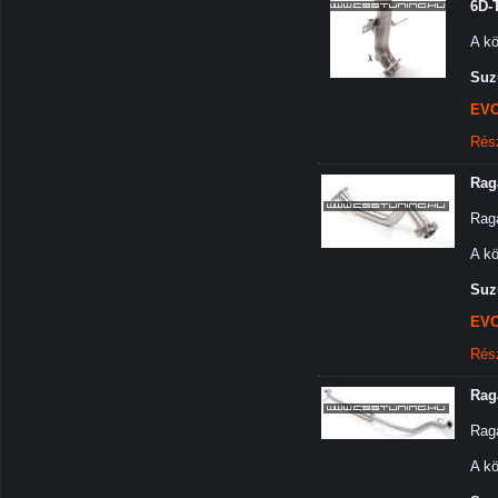
6D-
A kö
Suzu
EVO
Rés
Rag
Rag
A kö
Suzu
EVO
Rés
Rag
Rag
A kö