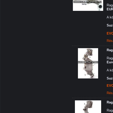
Raga
EUR
A kö
Suz
EVO
Rés
Rag
Raga
Eur
A kö
Suzu
EVO
Rés
Raga
Raga