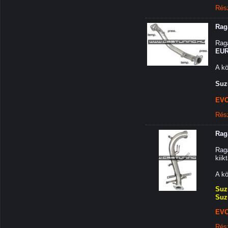
Rés
Rag
Raga
EUR
A kö
Suz
EVO
Rés
Rag
Raga
kiik
A kö
Suz
Suz
EVO
Rés