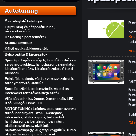
Autótuning
Összefoglaló katalógus
Mer
Chiptuning és gázpedáltuning,
részecskeszűrő
Nem
Ker
D2 Racing Sport termékek
tudu
Skunk2 termékek
Külső optika & kiegészítők
Rés
Belső optika & kiegészítők
Sportkipufogók és végek, leömlők turbós és
Mer
szívó motorokhoz, lambdaszonda emulátor,
kipufogóbandázs, kipufogószelep, V-band
8 co
bilincsek
Felni, fék, futómű, váltó, nyomtávszélesítő,
Nem 
toronymerevítő, stabrúd
Sportlégszűrők, pollenszűrők, vízcső és
Mer
intercooler tartozékok-kiegészítők
Mer
Világítástechnika, Xenon, Xenon trafó, LED,
Mer
Izzó, Villogó, BMW LED
Mer
MOTORTUNING: Lefújószelep, sportgyertya,
turbó, benzinyom. szab., wastegate,
Több
intercooler, olajlecsapató, turbokabát,
lambdaszonda, benzinpumpa, mágn.
Rés
olajleeresztő csav, olajhűtő,
hajtókar&csapágy, dugattyúk&gyűrűk, turbo
Mer
olajcső, hengerfej tömítés, vent.