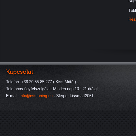
Nagy
Több
Rés
Kapcsolat
Telefon: +36 20 55 85 277 ( Kiss Máté )
Telefonos ügyfélszolgálat: Minden nap 10 - 21 óráig!
E-mail:
info@csstuning.eu
· Skype: kissmatt2061