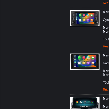
Rés
Mer
Gyár
Mer
Mer
Több
Rés
Mer
Nagy
Mer
Mer
Több
Rés
Mer
Mer