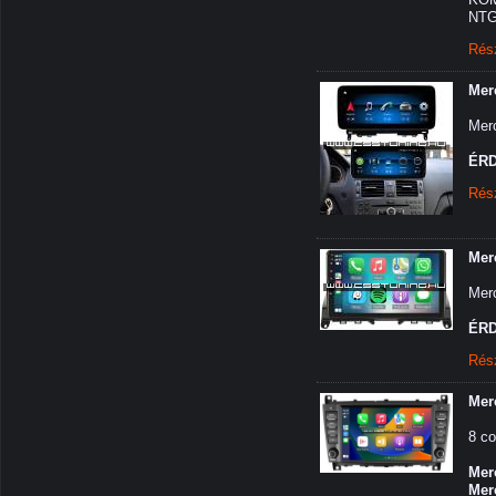
NTG 
Rés
Mer
Merc
ÉRD
Rés
Mer
Merc
ÉRD
Rés
Mer
8 co
Mer
Mer