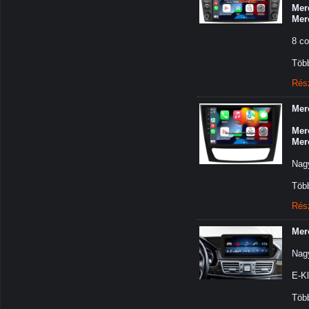
Mer
Mer
8 co
Több
Rés
Mer
Mer
Mer
Nagy
Több
Rés
Mer
Nagy
E-K
Több