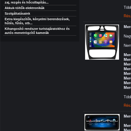
zaj, rezgés és hőcsillapítás...
Több
Akkuk-töltők-elektronikák
Szolgáltatásaink
Rés
Extra kiegészítők, kényelmi berendezések,
hűtés, fűtés, stb...
Mer
Kihangosító rendszer turistajáratokhoz és
autós menetrögzítő kamerák
Nagy
Nem 
Mer
Mer
Mer
Mer
Mer
Mer
Mer
Mer
Több
Rés
Mer
Mer
Mer