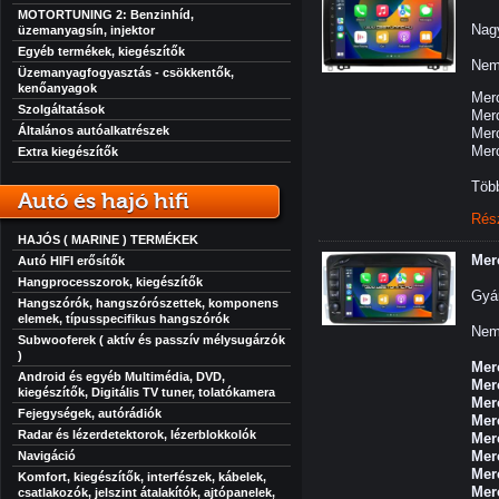
MOTORTUNING 2: Benzinhíd,
Nagy
üzemanyagsín, injektor
Egyéb termékek, kiegészítők
Nem 
Üzemanyagfogyasztás - csökkentők,
kenőanyagok
Mer
Szolgáltatások
Mer
Általános autóalkatrészek
Merc
Merc
Extra kiegészítők
Több
Autó és hajó hifi
Rés
HAJÓS ( MARINE ) TERMÉKEK
Mer
Autó HIFI erősítők
Hangprocesszorok, kiegészítők
Gyár
Hangszórók, hangszórószettek, komponens
elemek, típusspecifikus hangszórók
Nem 
Subwooferek ( aktív és passzív mélysugárzók
)
Mer
Android és egyéb Multimédia, DVD,
Mer
kiegészítők, Digitális TV tuner, tolatókamera
Mer
Fejegységek, autórádiók
Mer
Radar és lézerdetektorok, lézerblokkolók
Mer
Mer
Navigáció
Mer
Komfort, kiegészítők, interfészek, kábelek,
Mer
csatlakozók, jelszint átalakítók, ajtópanelek,