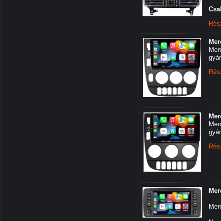
Csa
Rés
Mer
Merc
gyár
Rés
Mer
Merc
gyár
Rés
Mer
Mer