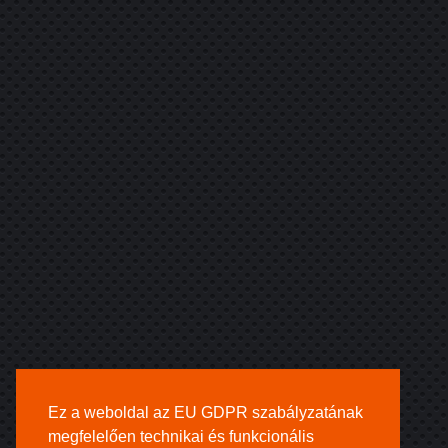
Ez a weboldal az EU GDPR szabályzatának
megfelelően technikai és funkcionális