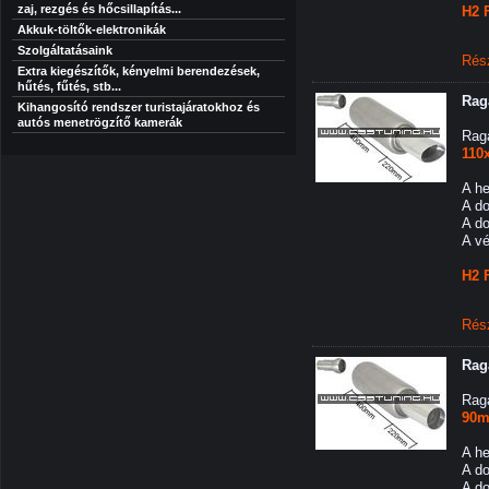
zaj, rezgés és hőcsillapítás...
H2 
Akkuk-töltők-elektronikák
Szolgáltatásaink
Rés
Extra kiegészítők, kényelmi berendezések,
hűtés, fűtés, stb...
Rag
Kihangosító rendszer turistajáratokhoz és
autós menetrögzítő kamerák
Raga
110
A h
A d
A d
A v
H2 
Rés
Rag
Raga
90m
A h
A d
A d