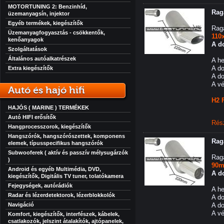
MOTORTUNING 2: Benzinhíd,
Rag
üzemanyagsín, injektor
Egyéb termékek, kiegészítők
Raga
Üzemanyagfogyasztás - csökkentők,
110
kenőanyagok
A do
Szolgáltatások
Általános autóalkatrészek
A h
A d
Extra kiegészítők
A d
A v
Autó és hajó hifi
H2 
HAJÓS ( MARINE ) TERMÉKEK
Autó HIFI erősítők
Rés
Hangprocesszorok, kiegészítők
Hangszórók, hangszórószettek, komponens
Rag
elemek, típusspecifikus hangszórók
Subwooferek ( aktív és passzív mélysugárzók
Raga
)
90m
Android és egyéb Multimédia, DVD,
A do
kiegészítők, Digitális TV tuner, tolatókamera
Fejegységek, autórádiók
A h
Radar és lézerdetektorok, lézerblokkolók
A d
Navigáció
A d
A v
Komfort, kiegészítők, interfészek, kábelek,
csatlakozók, jelszint átalakítók, ajtópanelek,