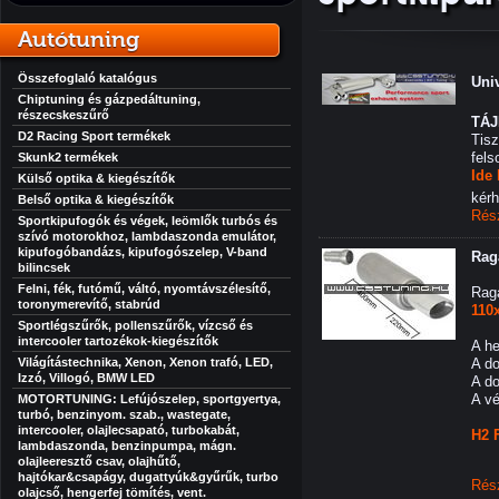
Autótuning
Összefoglaló katalógus
Uni
Chiptuning és gázpedáltuning,
részecskeszűrő
TÁ
D2 Racing Sport termékek
Tisz
fels
Skunk2 termékek
Ide
Külső optika & kiegészítők
kérh
Belső optika & kiegészítők
Rés
Sportkipufogók és végek, leömlők turbós és
szívó motorokhoz, lambdaszonda emulátor,
kipufogóbandázs, kipufogószelep, V-band
Rag
bilincsek
Felni, fék, futómű, váltó, nyomtávszélesítő,
Raga
toronymerevítő, stabrúd
110
Sportlégszűrők, pollenszűrők, vízcső és
intercooler tartozékok-kiegészítők
A h
Világítástechnika, Xenon, Xenon trafó, LED,
A d
Izzó, Villogó, BMW LED
A d
A v
MOTORTUNING: Lefújószelep, sportgyertya,
turbó, benzinyom. szab., wastegate,
intercooler, olajlecsapató, turbokabát,
H2 
lambdaszonda, benzinpumpa, mágn.
olajleeresztő csav, olajhűtő,
hajtókar&csapágy, dugattyúk&gyűrűk, turbo
Rés
olajcső, hengerfej tömítés, vent.