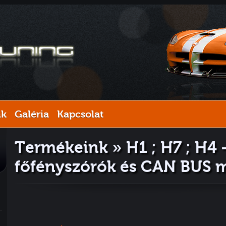
nk
Galéria
Kapcsolat
Termékeink » H1 ; H7 ; H4 
főfényszórók és CAN BUS 