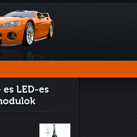
- es LED-es
modulok