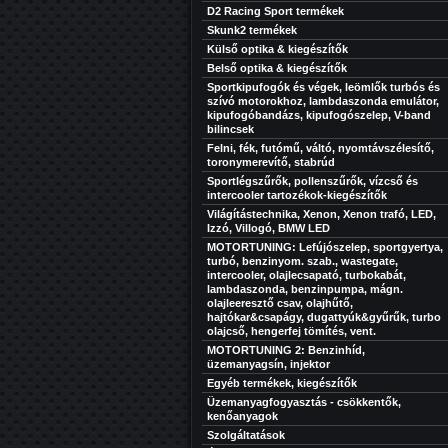
D2 Racing Sport termékek
Skunk2 termékek
Külső optika & kiegészítők
Belső optika & kiegészítők
Sportkipufogók és végek, leömlők turbós és
szívó motorokhoz, lambdaszonda emulátor,
kipufogóbandázs, kipufogószelep, V-band
bilincsek
Felni, fék, futómű, váltó, nyomtávszélesítő,
toronymerevítő, stabrúd
Sportlégszűrők, pollenszűrők, vízcső és
intercooler tartozékok-kiegészítők
Világítástechnika, Xenon, Xenon trafó, LED,
Izzó, Villogó, BMW LED
MOTORTUNING: Lefújószelep, sportgyertya,
turbó, benzinyom. szab., wastegate,
intercooler, olajlecsapató, turbokabát,
lambdaszonda, benzinpumpa, mágn.
olajleeresztő csav, olajhűtő,
hajtókar&csapágy, dugattyúk&gyűrűk, turbo
olajcső, hengerfej tömítés, vent.
MOTORTUNING 2: Benzinhíd,
üzemanyagsín, injektor
Egyéb termékek, kiegészítők
Üzemanyagfogyasztás - csökkentők,
kenőanyagok
Szolgáltatások