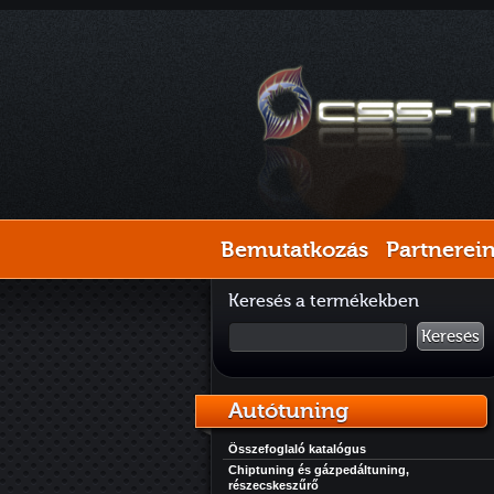
Bemutatkozás
Partnerei
Keresés a termékekben
Keresés
Autótuning
Összefoglaló katalógus
Chiptuning és gázpedáltuning,
részecskeszűrő