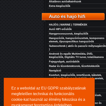
Általános autóalkatrészek
Extra kiegészítők
Autó és hajó hifi
HAJÓS ( MARINE ) TERMÉKEK
Autó HIFI erősítők
Hangprocesszorok, kiegészítők
Hangszórók, hangszórószettek, komponens
elemek, típusspecifikus hangszórók
Subwooferek ( aktív és passzív mélysugárzók
)
Android és egyéb Multimédia, DVD,
kiegészítők, Digitális TV tuner, tolatókamera
Fejegységek, autórádiók
Radar és lézerdetektorok, lézerblokkolók
Navigáció
Komfort, kiegészítők, interfészek, kábelek,
csatlakozók, jelszint átalakítók, ajtópanelek,
zaj, rezgés és hőcsillapítás...
Akkuk-töltők-elektronikák
Ez a weboldal az EU GDPR szabályzatának
Szolgáltatásaink
megfelelően technikai és funkcionális
Extra kiegészítők, kényelmi berendezések,
hűtés, fűtés, stb...
cookie-kat használ az élmény fokozása és a
Kihangosító rendszer turistajáratokhoz és
munkamenet fenntartása érdekében.