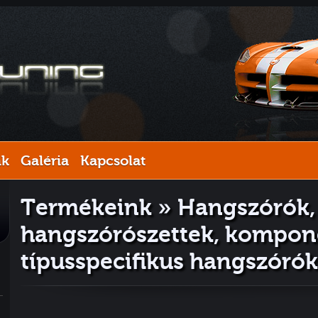
nk
Galéria
Kapcsolat
Termékeink » Hangszórók,
hangszórószettek, kompon
típusspecifikus hangszórók