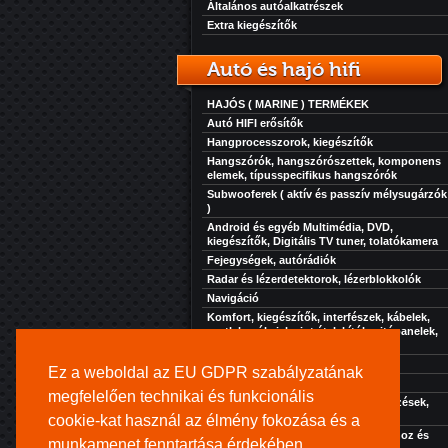
Általános autóalkatrészek
Extra kiegészítők
Autó és hajó hifi
HAJÓS ( MARINE ) TERMÉKEK
Autó HIFI erősítők
Hangprocesszorok, kiegészítők
Hangszórók, hangszórószettek, komponens
elemek, típusspecifikus hangszórók
Subwooferek ( aktív és passzív mélysugárzók
)
Android és egyéb Multimédia, DVD,
kiegészítők, Digitális TV tuner, tolatókamera
Fejegységek, autórádiók
Radar és lézerdetektorok, lézerblokkolók
Navigáció
Komfort, kiegészítők, interfészek, kábelek,
csatlakozók, jelszint átalakítók, ajtópanelek,
zaj, rezgés és hőcsillapítás...
Akkuk-töltők-elektronikák
Ez a weboldal az EU GDPR szabályzatának
Szolgáltatásaink
megfelelően technikai és funkcionális
Extra kiegészítők, kényelmi berendezések,
hűtés, fűtés, stb...
cookie-kat használ az élmény fokozása és a
Kihangosító rendszer turistajáratokhoz és
munkamenet fenntartása érdekében.