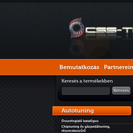
Bemutatkozás
Partnerei
Keresés a termékekben
Keresés
Autótuning
Összefoglaló katalógus
Chiptuning és gázpedáltuning,
részecskeszűrő