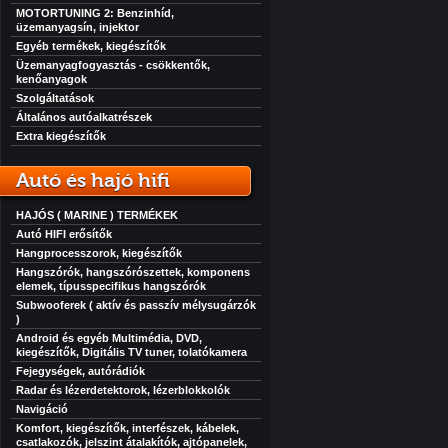
MOTORTUNING 2: Benzinhíd,
üzemanyagsín, injektor
Egyéb termékek, kiegészítők
Üzemanyagfogyasztás - csökkentők,
kenőanyagok
Szolgáltatások
Általános autóalkatrészek
Extra kiegészítők
Autó és hajó hifi
HAJÓS ( MARINE ) TERMÉKEK
Autó HIFI erősítők
Hangprocesszorok, kiegészítők
Hangszórók, hangszórószettek, komponens
elemek, típusspecifikus hangszórók
Subwooferek ( aktív és passzív mélysugárzók
)
Android és egyéb Multimédia, DVD,
kiegészítők, Digitális TV tuner, tolatókamera
Fejegységek, autórádiók
Radar és lézerdetektorok, lézerblokkolók
Navigáció
Komfort, kiegészítők, interfészek, kábelek,
csatlakozók, jelszint átalakítók, ajtópanelek,