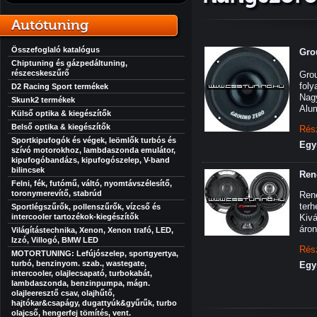
Autótuning
Összefoglaló katalógus
Gro
Chiptuning és gázpedáltuning,
részecskeszűrő
Gro
foly
D2 Racing Sport termékek
Nagy
Skunk2 termékek
Alum
Külső optika & kiegészítők
Belső optika & kiegészítők
Rés
Sportkipufogók és végek, leömlők turbós és
Egy
szívó motorokhoz, lambdaszonda emulátor,
kipufogóbandázs, kipufogószelep, V-band
bilincsek
Ren
Felni, fék, futómű, váltó, nyomtávszélesítő,
toronymerevítő, stabrúd
Ren
terh
Sportlégszűrők, pollenszűrők, vízcső és
intercooler tartozékok-kiegészítők
Kivá
áron
Világítástechnika, Xenon, Xenon trafó, LED,
Izzó, Villogó, BMW LED
Rés
MOTORTUNING: Lefújószelep, sportgyertya,
turbó, benzinyom. szab., wastegate,
Egy
intercooler, olajlecsapató, turbokabát,
lambdaszonda, benzinpumpa, mágn.
olajleeresztő csav, olajhűtő,
hajtókar&csapágy, dugattyúk&gyűrűk, turbo
olajcső, hengerfej tömítés, vent.