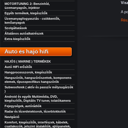
Vis
MOTORTUNING 2: Benzinhíd,
üzemanyagsín, injektor
A po
Egyéb termékek, kiegészítők
Üzemanyagfogyasztás - csökkentők,
Rés
kenőanyagok
Szolgáltatások
Általános autóalkatrészek
Extra kiegészítők
Autó és hajó hifi
HAJÓS ( MARINE ) TERMÉKEK
Autó HIFI erősítők
Hangprocesszorok, kiegészítők
Hangszórók, hangszórószettek, komponens
elemek, típusspecifikus hangszórók
Subwooferek ( aktív és passzív mélysugárzók
)
Android és egyéb Multimédia, DVD,
kiegészítők, Digitális TV tuner, tolatókamera
Fejegységek, autórádiók
Radar és lézerdetektorok, lézerblokkolók
Navigáció
Komfort, kiegészítők, interfészek, kábelek,
csatlakozók, jelszint átalakítók, ajtópanelek,