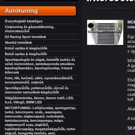
Autótuning
Összefoglaló katalógus
MGP
inte
Chiptuning és gázpedáltuning,
részecskeszűrő
Egy 
D2 Racing Sport termékek
azaz
Skunk2 termékek
leve
Külső optika & kiegészítők
s íg
Belső optika & kiegészítők
Sportkipufogók és végek, leömlők turbós és
MGP
szívó motorokhoz, lambdaszonda emulátor,
A gy
kipufogóbandázs, kipufogószelep, V-band
csat
bilincsek
Felni, fék, futómű, váltó, nyomtávszélesítő,
Első
toronymerevítő, stabrúd
mag
Sportlégszűrők, pollenszűrők, vízcső és
mind
intercooler tartozékok-kiegészítők
csat
Világítástechnika, Xenon, Xenon trafó, LED,
kell
Izzó, Villogó, BMW LED
MOTORTUNING: Lefújószelep, sportgyertya,
Akár
turbó, benzinyom. szab., wastegate,
intercooler, olajlecsapató, turbokabát,
A k
lambdaszonda, benzinpumpa, mágn.
olajleeresztő csav, olajhűtő,
SEA
hajtókar&csapágy, dugattyúk&gyűrűk, turbo
olajcső, hengerfej tömítés, vent.