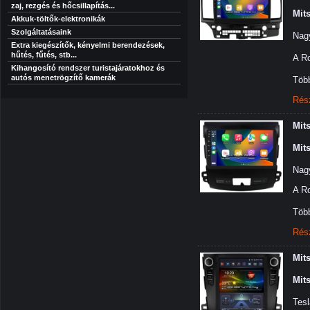
zaj, rezgés és hőcsillapítás...
Mit
Akkuk-töltők-elektronikák
Szolgáltatásaink
Nagy
Extra kiegészítők, kényelmi berendezések,
hűtés, fűtés, stb...
A Ro
Kihangosító rendszer turistajáratokhoz és
autós menetrögzítő kamerák
Több
Rés
Mit
Mit
Nagy
A Ro
Több
Rés
Mit
Mit
Tesl