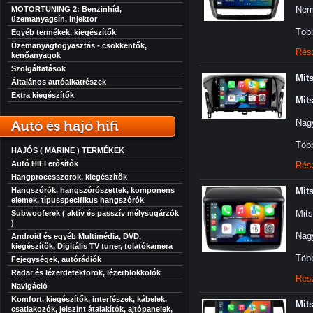
Nem 
MOTORTUNING 2: Benzinhíd,
üzemanyagsín, injektor
Több
Egyéb termékek, kiegészítők
Üzemanyagfogyasztás - csökkentők,
Rés
kenőanyagok
Szolgáltatások
Mit
Általános autóalkatrészek
Extra kiegészítők
Mit
Autó és hajó hifi
Nagy
Több
HAJÓS ( MARINE ) TERMÉKEK
Autó HIFI erősítők
Rés
Hangprocesszorok, kiegészítők
Hangszórók, hangszórószettek, komponens
Mit
elemek, típusspecifikus hangszórók
Mits
Subwooferek ( aktív és passzív mélysugárzók
)
Nagy
Android és egyéb Multimédia, DVD,
kiegészítők, Digitális TV tuner, tolatókamera
Több
Fejegységek, autórádiók
Radar és lézerdetektorok, lézerblokkolók
Rés
Navigáció
Komfort, kiegészítők, interfészek, kábelek,
Mit
csatlakozók, jelszint átalakítók, ajtópanelek,