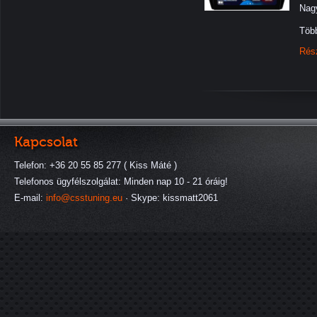
Nagy
Több
Rés
Kapcsolat
Telefon: +36 20 55 85 277 ( Kiss Máté )
Telefonos ügyfélszolgálat: Minden nap 10 - 21 óráig!
E-mail:
info@csstuning.eu
· Skype: kissmatt2061