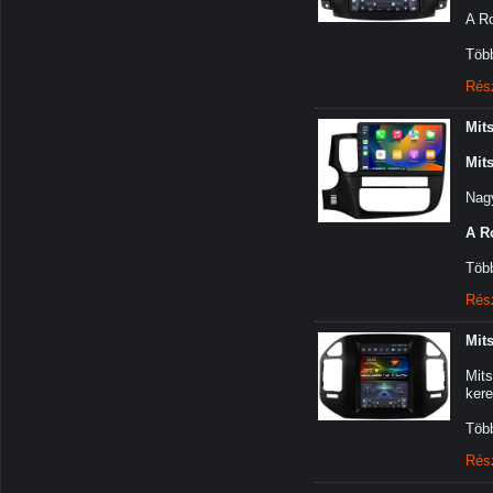
A Ro
Több
Rés
Mit
Mit
Nagy
A R
Több
Rés
Mits
Mits
kere
Több
Rés