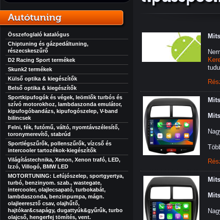
Autótuning
Összefoglaló katalógus
Mit
Chiptuning és gázpedáltuning,
részecskeszűrő
Nem
Ker
D2 Racing Sport termékek
tudu
Skunk2 termékek
Külső optika & kiegészítők
Rés
Belső optika & kiegészítők
Sportkipufogók és végek, leömlők turbós és
Mit
szívó motorokhoz, lambdaszonda emulátor,
kipufogóbandázs, kipufogószelep, V-band
Mit
bilincsek
Felni, fék, futómű, váltó, nyomtávszélesítő,
Nagy
toronymerevítő, stabrúd
Sportlégszűrők, pollenszűrők, vízcső és
Több
intercooler tartozékok-kiegészítők
Világítástechnika, Xenon, Xenon trafó, LED,
Rés
Izzó, Villogó, BMW LED
MOTORTUNING: Lefújószelep, sportgyertya,
Mit
turbó, benzinyom. szab., wastegate,
intercooler, olajlecsapató, turbokabát,
Mit
lambdaszonda, benzinpumpa, mágn.
olajleeresztő csav, olajhűtő,
hajtókar&csapágy, dugattyúk&gyűrűk, turbo
Nagy
olajcső, hengerfej tömítés, vent.