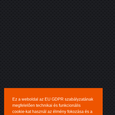
Ez a weboldal az EU GDPR szabályzatának
megfelelően technikai és funkcionális
cookie-kat használ az élmény fokozása és a