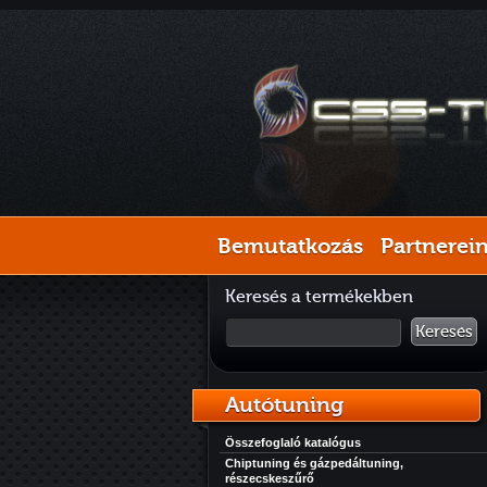
Bemutatkozás
Partnerei
Keresés a termékekben
Keresés
Autótuning
Összefoglaló katalógus
Chiptuning és gázpedáltuning,
részecskeszűrő