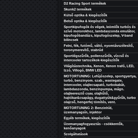
D2 Racing Sport termékek
Skunk2 termékek
Külső optika & kiegészítők
Belső optika & kiegészítők
Sportkipufogók és végek, leömlők turbós és
szívó motorokhoz, lambdaszonda emulátor,
kipufogóbandázs, kipufogószelep, V-band
bilincsek
Felni, fék, futómű, váltó, nyomtávszélesítő,
toronymerevítő, stabrúd
Sportlégszűrők, pollenszűrők, vízcső és
intercooler tartozékok-kiegészítők
Világítástechnika, Xenon, Xenon trafó, LED,
Izzó, Villogó, BMW LED
MOTORTUNING: Lefújószelep, sportgyertya,
turbó, benzinyom. szab., wastegate,
intercooler, olajlecsapató, turbokabát,
lambdaszonda, benzinpumpa, mágn.
olajleeresztő csav, olajhűtő,
hajtókar&csapágy, dugattyúk&gyűrűk, turbo
olajcső, hengerfej tömítés, vent.
MOTORTUNING 2: Benzinhíd,
üzemanyagsín, injektor
Egyéb termékek, kiegészítők
Üzemanyagfogyasztás - csökkentők,
kenőanyagok
Szolgáltatások