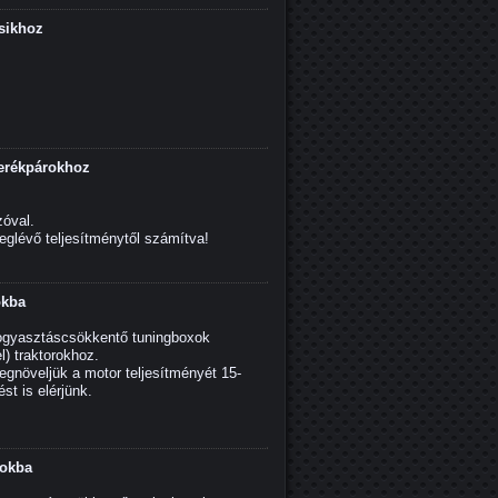
sikhoz
erékpárokhoz
zóval.
glévő teljesítménytől számítva!
okba
fogyasztáscsökkentő tuningboxok
) traktorokhoz.
megnöveljük a motor teljesítményét 15-
t is elérjünk.
nokba