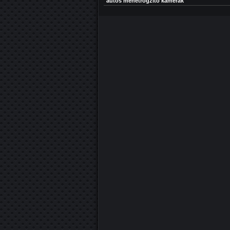
autós menetrögzítő kamerák