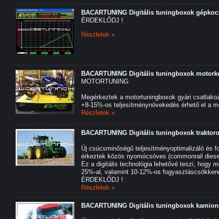
BACARTUNING Digitális tuningboxok gépkoc
ÉRDEKLŐDJ !
Részletek »
BACARTUNING Digitális tuningboxok motork
MOTORTUNING
Megérkeztek a motortuningboxok gyári csatlako
+8-15%-os teljesítménynövekedés érhető el a me
Részletek »
BACARTUNING Digitális tuningboxok traktor
Új csúcsminőségű teljesítményoptimalizáló és 
érkeztek közös nyomócsöves (commonrail diesel
Ez a digitális technológia lehetővé teszi, hogy 
25%-al, valamint 10-12%-os fogyasztáscsökkenés
ÉRDEKLŐDJ !
Részletek »
BACARTUNING Digitális tuningboxok kamio