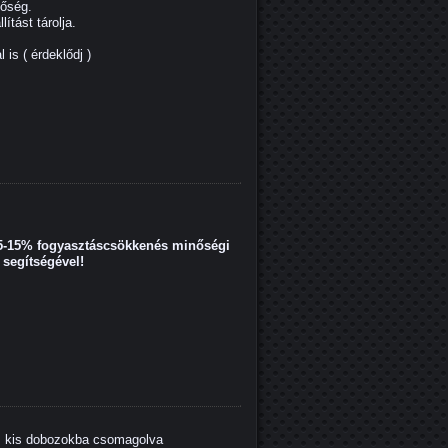
őség.
tást tárolja.
is ( érdeklődj )
r 5-15% fogyasztáscsökkenés minőségi
 segítségével!
us kis dobozokba csomagolva