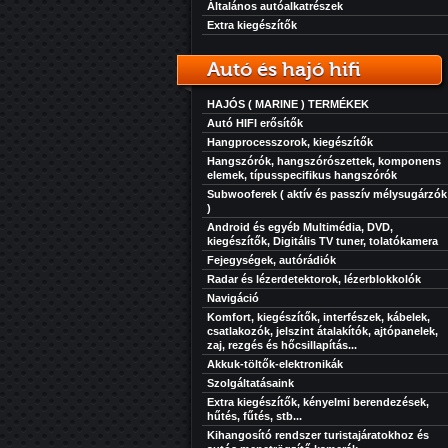
Általános autóalkatrészek
Extra kiegészítők
Autó és hajó hifi
HAJÓS ( MARINE ) TERMÉKEK
Autó HIFI erősítők
Hangprocesszorok, kiegészítők
Hangszórók, hangszórószettek, komponens
elemek, típusspecifikus hangszórók
Subwooferek ( aktív és passzív mélysugárzók
)
Android és egyéb Multimédia, DVD,
kiegészítők, Digitális TV tuner, tolatókamera
Fejegységek, autórádiók
Radar és lézerdetektorok, lézerblokkolók
Navigáció
Komfort, kiegészítők, interfészek, kábelek,
csatlakozók, jelszint átalakítók, ajtópanelek,
zaj, rezgés és hőcsillapítás...
Akkuk-töltők-elektronikák
Szolgáltatásaink
Extra kiegészítők, kényelmi berendezések,
hűtés, fűtés, stb...
Kihangosító rendszer turistajáratokhoz és