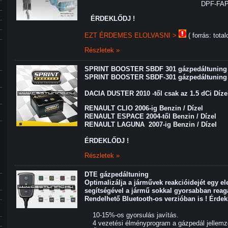
DPF-FA
ÉRDEKLŐDJ !
EZT ÉRDEMES ELOLVASNI >
( forrás: total
Részletek »
SPRINT BOOSTER SBDF 301 gázpedáltuning
SPRINT BOOSTER SBDF-301 gázpedáltuning
DACIA DUSTER 2010 -től csak az 1.5 dCi Díz
RENAULT CLIO 2006-ig Benzin / Dízel
RENAULT ESPACE 2004-től Benzin / Dízel
RENAULT LAGUNA 2007-ig Benzin / Dízel
ÉRDEKLŐDJ !
Részletek »
DTE gázpedáltuning
Optimalizálja a járművek reakcióidejét egy el
segítségével a jármű sokkal gyorsabban reagá
Rendelhető Bluetooth-os verzióban is ! Érdekl
10-15%-os gyorsulás javítás.
4 vezetési élményprogram a gázpedál jellemző