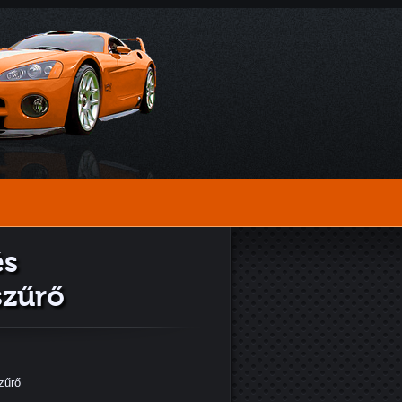
és
szűrő
zűrő