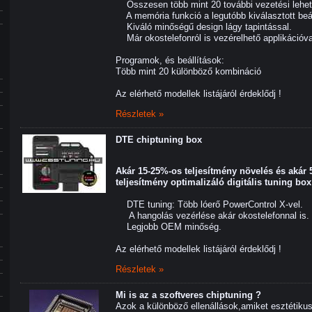
Összesen több mint 20 további vezetési lehet
A memória funkció a legutóbb kiválasztott beállí
Kiváló minőségű design lágy tapintással.
Már okostelefonról is vezérelhető applikációval 
Programok, és beállítások:
Több mint 20 különböző kombináció
Az elérhető modellek listájáról érdeklődj !
Részletek »
DTE chiptuning box
Akár 15-25%-os teljesítmény növelés és aká
teljesítmény optimalizáló digitális tuning box
DTE tuning: Több lóerő PowerControl X-vel.
A hangolás vezérlése akár okostelefonnal is.
Legjobb OEM minőség.
Az elérhető modellek listájáról érdeklődj !
Részletek »
Mi is az a szoftveres chiptuning ?
Azok a különböző ellenállások,amiket esztétik