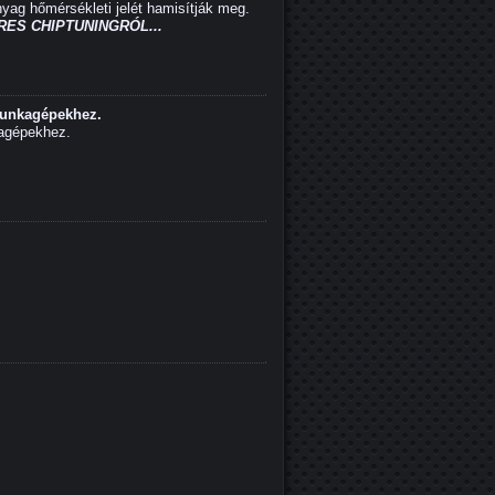
yag hőmérsékleti jelét hamisítják meg.
ES CHIPTUNINGRÓL...
munkagépekhez.
agépekhez.