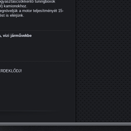
fogyasztáscsökkentő tuningboxok
l) kamionokhoz.
megnöveljük a motor teljesítményét 15-
t is elérjünk.
, vizi járművekbe
 ÉRDEKLŐDJ!