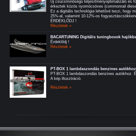
Új csúcsminőségű teljesítményoptimalizáló és 
érkeztek közös nyomócsöves (commonrail diese
Ez a digitális technológia lehetővé teszi, hogy 
25%-al, valamint 10-12%-os fogyasztáscsökkenés
ÉRDEKLŐDJ !
Részletek »
BACARTUNING Digitális tuningboxok hajókba
Érdeklődj !
Részletek »
PT-BOX 1 lambdaszondás benzines autókhoz
PT-BOX 1 lambdaszondás benzines autókhoz.
A kép illusztráció.
Részletek »