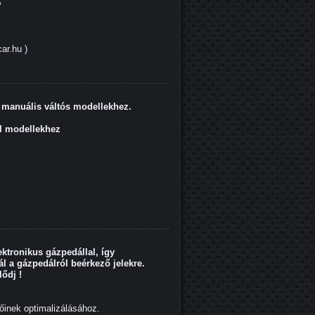
P
car.hu )
manuális váltós modellekhez.
el modellekhez
ektronikus gázpedállal, így
l a gázpedálról beérkező jelekre.
ődj !
inek optimalizálásához.