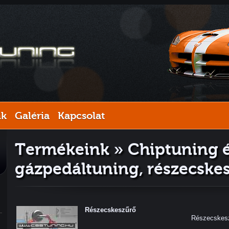
nk
Galéria
Kapcsolat
Termékeink » Chiptuning 
gázpedáltuning, részecske
Részecskeszűrő
Részecskes