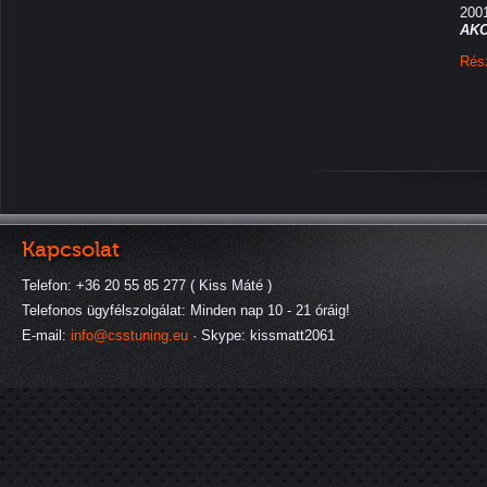
200
AKC
Rés
Kapcsolat
Telefon: +36 20 55 85 277 ( Kiss Máté )
Telefonos ügyfélszolgálat: Minden nap 10 - 21 óráig!
E-mail:
info@csstuning.eu
· Skype: kissmatt2061