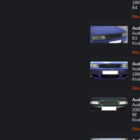
199
B4
Rés
Audi
Audi
B3
Kiv
Rés
Audi
Audi
1996
Kiv
Rés
Audi
Audi
200
8E
Kiv
Rés