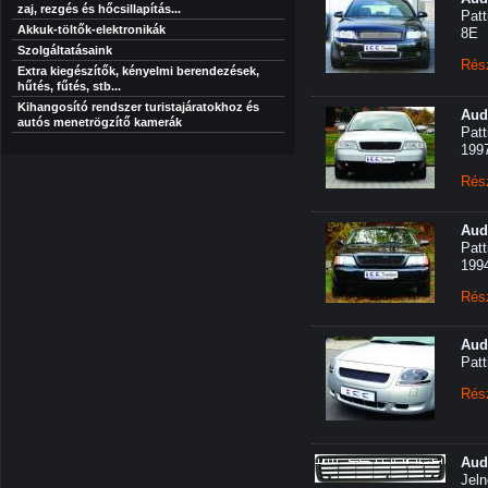
zaj, rezgés és hőcsillapítás...
Patt
Akkuk-töltők-elektronikák
8E
Szolgáltatásaink
Rés
Extra kiegészítők, kényelmi berendezések,
hűtés, fűtés, stb...
Kihangosító rendszer turistajáratokhoz és
Aud
autós menetrögzítő kamerák
Patt
199
Rés
Aud
Patt
199
Rés
Aud
Patt
Rés
Aud
Jeln