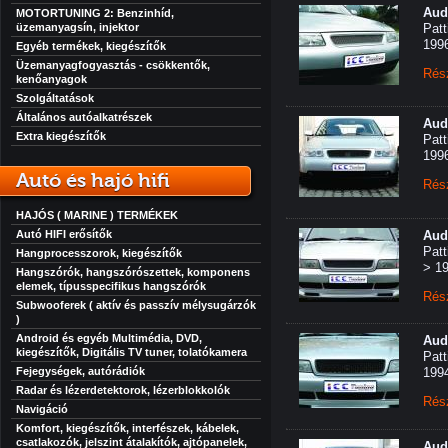
Aud
MOTORTUNING 2: Benzinhíd,
üzemanyagsín, injektor
Patt
199
Egyéb termékek, kiegészítők
Üzemanyagfogyasztás - csökkentők,
Rés
kenőanyagok
Szolgáltatások
Általános autóalkatrészek
Aud
Extra kiegészítők
Patt
199
Autó és hajó hifi
Rés
HAJÓS ( MARINE ) TERMÉKEK
Autó HIFI erősítők
Aud
Patt
Hangprocesszorok, kiegészítők
> 1
Hangszórók, hangszórószettek, komponens
elemek, típusspecifikus hangszórók
Rés
Subwooferek ( aktív és passzív mélysugárzók
)
Android és egyéb Multimédia, DVD,
Aud
kiegészítők, Digitális TV tuner, tolatókamera
Patt
Fejegységek, autórádiók
199
Radar és lézerdetektorok, lézerblokkolók
Rés
Navigáció
Komfort, kiegészítők, interfészek, kábelek,
csatlakozók, jelszint átalakítók, ajtópanelek,
Aud