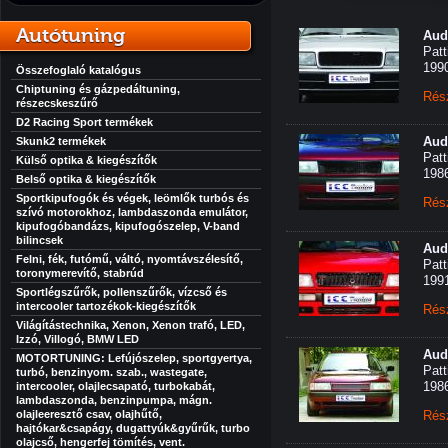
Autótuning
Aud
Patt
199
Összefoglaló katalógus
Chiptuning és gázpedáltuning,
Rés
részecskeszűrő
D2 Racing Sport termékek
Aud
Skunk2 termékek
Patt
Külső optika & kiegészítők
198
Belső optika & kiegészítők
Sportkipufogók és végek, leömlők turbós és
Rés
szívó motorokhoz, lambdaszonda emulátor,
kipufogóbandázs, kipufogószelep, V-band
bilincsek
Aud
Felni, fék, futómű, váltó, nyomtávszélesítő,
Patt
toronymerevítő, stabrúd
199
Sportlégszűrők, pollenszűrők, vízcső és
intercooler tartozékok-kiegészítők
Rés
Világítástechnika, Xenon, Xenon trafó, LED,
Izzó, Villogó, BMW LED
Aud
MOTORTUNING: Lefújószelep, sportgyertya,
Patt
turbó, benzinyom. szab., wastegate,
198
intercooler, olajlecsapató, turbokabát,
lambdaszonda, benzinpumpa, mágn.
olajleeresztő csav, olajhűtő,
Rés
hajtókar&csapágy, dugattyúk&gyűrűk, turbo
olajcső, hengerfej tömítés, vent.