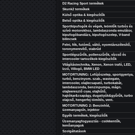
D2 Racing Sport termékek
Skunk2 termékek
Külső optika & kiegészítők
Belső optika & kiegészítők
Sportkipufogók és végek, leömlők turbós és
szívó motorokhoz, lambdaszonda emulátor,
kipufogóbandázs, kipufogószelep, V-band
bilincsek
Felni, fék, futómű, váltó, nyomtávszélesítő,
toronymerevítő, stabrúd
Sportlégszűrők, pollenszűrők, vízcső és
intercooler tartozékok-kiegészítők
Világítástechnika, Xenon, Xenon trafó, LED,
Izzó, Villogó, BMW LED
MOTORTUNING: Lefújószelep, sportgyertya,
turbó, benzinyom. szab., wastegate,
intercooler, olajlecsapató, turbokabát,
lambdaszonda, benzinpumpa, mágn.
olajleeresztő csav, olajhűtő,
hajtókar&csapágy, dugattyúk&gyűrűk, turbo
olajcső, hengerfej tömítés, vent.
MOTORTUNING 2: Benzinhíd,
üzemanyagsín, injektor
Egyéb termékek, kiegészítők
Üzemanyagfogyasztás - csökkentők,
kenőanyagok
Szolgáltatások