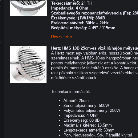
Tekercsátmérő: 2” Til
Impedancia: 4 Ohm
Szabadlevegős rezonanciafrekvencia (Fs): 28
Érzékenység: (1W/1M): 88dB
Frekvenciaátvitel: 30Hz – 2kHz
Beépítési mélység: 4.49” / 115mm
Részletek »
Hertz HMS 10B 25cm-es vízálló/hajós mélysu
A Hertz most egy valóban erõs, hosszúlöketû mé
szerelmeseinek. A HMS 10-es hangszóróban nem 
pontos mélyhangok jellemzik ezt a konstrukciót.
porálló és masszív felépítésû eszköz. A hangsz
rost pókháló szilikon szigetelésû vezetékekkel v
mûködésre számíthatunk.
Technikai információk:
Átmérõ: 25cm
Zenei teljesítmény: 500W
Folyamatos teljesítmény: 250W
Impedancia: 4 Ohm
Érzékenység: 88 dB
Maximális kitérés: 13,5mm
Lengõtekercs átmérõ: 50mm
Por-, Nedvesség-, Só-, Páraálló kivitel