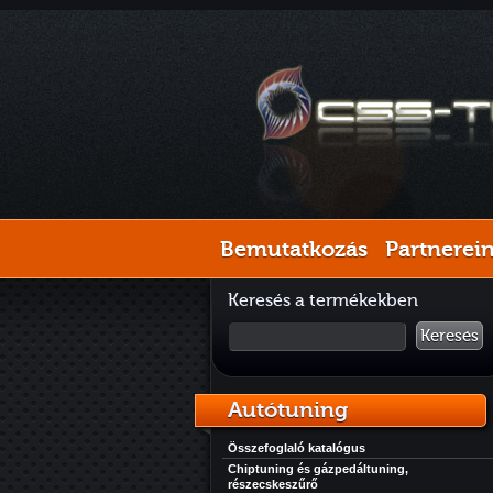
Bemutatkozás
Partnerei
Keresés a termékekben
Keresés
Autótuning
Összefoglaló katalógus
Chiptuning és gázpedáltuning,
részecskeszűrő