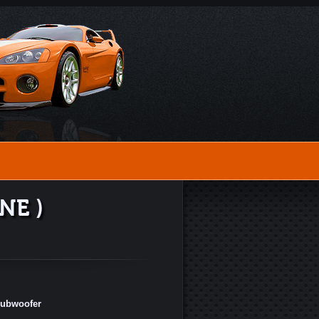
NE )
Subwoofer