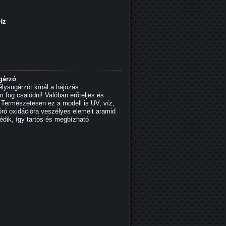
Hz
gárzó
lysugárzót kínál a hajózás
fog csalódni! Valóban erõteljes és
 Természetesen ez a modell is UV, víz,
óró oxidációra veszélyes elemeit aramid
édik, így tartós és megbízható