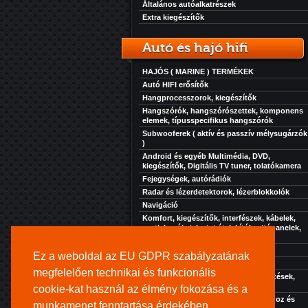
Általános autóalkatrészek
Extra kiegészítők
Autó és hajó hifi
HAJÓS ( MARINE ) TERMÉKEK
Autó HIFI erősítők
Hangprocesszorok, kiegészítők
Hangszórók, hangszórószettek, komponens
elemek, típusspecifikus hangszórók
Subwooferek ( aktív és passzív mélysugárzók
)
Android és egyéb Multimédia, DVD,
kiegészítők, Digitális TV tuner, tolatókamera
Fejegységek, autórádiók
Radar és lézerdetektorok, lézerblokkolók
Navigáció
Komfort, kiegészítők, interfészek, kábelek,
csatlakozók, jelszint átalakítók, ajtópanelek,
zaj, rezgés és hőcsillapítás...
Akkuk-töltők-elektronikák
Ez a weboldal az EU GDPR szabályzatának
Szolgáltatásaink
megfelelően technikai és funkcionális
Extra kiegészítők, kényelmi berendezések,
hűtés, fűtés, stb...
cookie-kat használ az élmény fokozása és a
Kihangosító rendszer turistajáratokhoz és
munkamenet fenntartása érdekében.