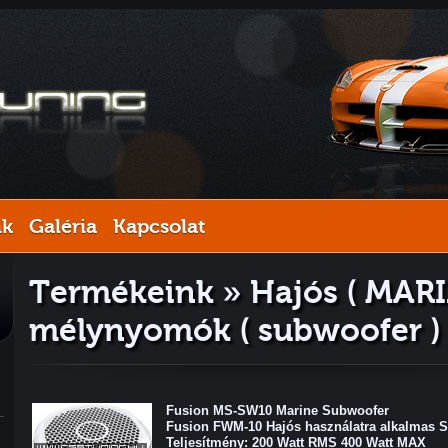
nk
Galéria
Kapcsolat
Termékeink » Hajós ( MARI
mélynyomók ( subwoofer )
Fusion MS-SW10 Marine Subwoofer
Fusion FWM-10 Hajós használatra alkalmas 
Teljesítmény: 200 Watt RMS 400 Watt MAX